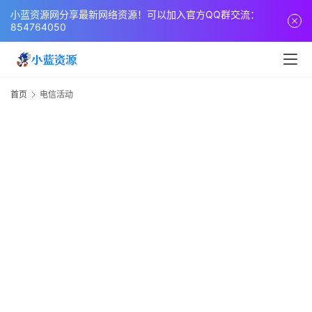
页
小蓝资源网分享最新网络资源！可以加入官方QQ群交流：
854764050
网
站
源
首页
电信活动
码
网
络
活
动
技
术
教