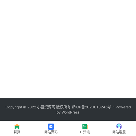
程
登录
注册
I
T
资
讯
影
视
资
源
Copyright © 2022
小蓝资源网
版权所有
鄂ICP备2023013246号-1
Powered
by WordPress
网
址
首页
网站源码
IT资讯
网站客服
推