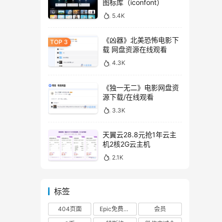
图标库（iconfont）
5.4K
《凶器》北美恐怖电影下
载 网盘资源在线观看
4.3K
《独一无二》电影网盘资
源下载/在线观看
3.3K
天翼云28.8元抢1年云主
机2核2G云主机
2.1K
标签
404页面
Epic免费游戏
会员