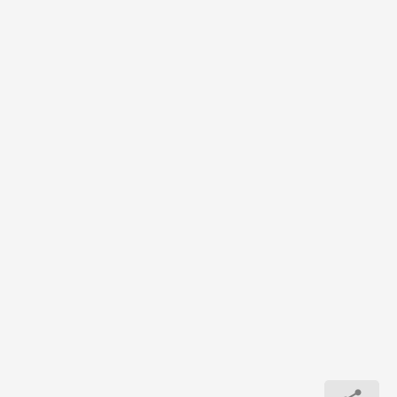
惠，
因为
淘麦
VIP就
是淘
票票
会
员，
扫码
打开
活动
地址
直接
领取
30
天，
额外