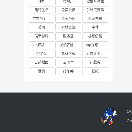
Q币
特斯拉
微信立减金
建行生活
免费会员
引导页源码
京东PLUS会员
黑客帝国
黑客电影
美团
素材资源
字体
瑞幸咖啡
服务器
视频解析
vip解析源码
视频解析源码
vip视频解析
饿了么
素材下载
免费插图资源
日系插图
云闪付
还款券
话费
打车券
壁纸
Q
Co