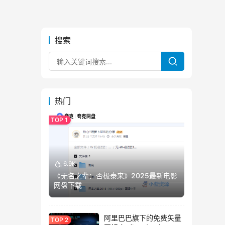
搜索
热门
6.9K
《无名之辈：否极泰来》2025最新电影
网盘下载
阿里巴巴旗下的免费矢量