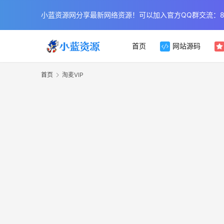
小蓝资源网分享最新网络资源！可以加入官方QQ群交流：854
首页
网站源码
首页
淘麦VIP