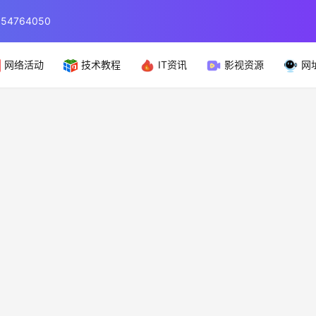
764050
网络活动
技术教程
IT资讯
影视资源
网