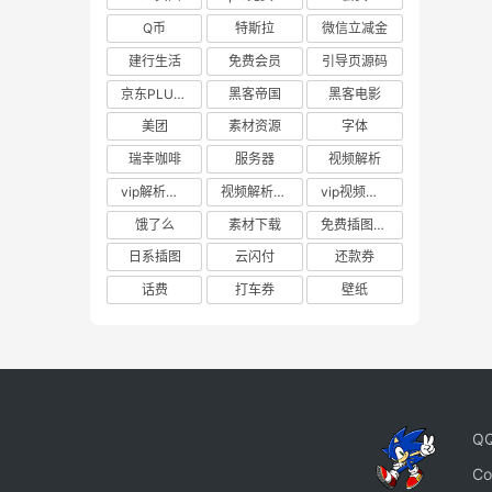
Q币
特斯拉
微信立减金
建行生活
免费会员
引导页源码
京东PLUS会员
黑客帝国
黑客电影
美团
素材资源
字体
瑞幸咖啡
服务器
视频解析
vip解析源码
视频解析源码
vip视频解析
饿了么
素材下载
免费插图资源
日系插图
云闪付
还款券
话费
打车券
壁纸
Q
Co