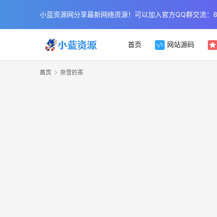
小蓝资源网分享最新网络资源！可以加入官方QQ群交流：854
首页
网站源码
首页
奈雪的茶