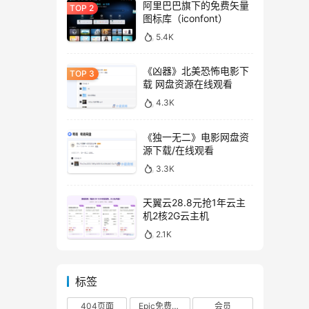
阿里巴巴旗下的免费矢量
图标库（iconfont）
5.4K
《凶器》北美恐怖电影下
载 网盘资源在线观看
4.3K
《独一无二》电影网盘资
源下载/在线观看
3.3K
天翼云28.8元抢1年云主
机2核2G云主机
2.1K
标签
404页面
Epic免费游戏
会员