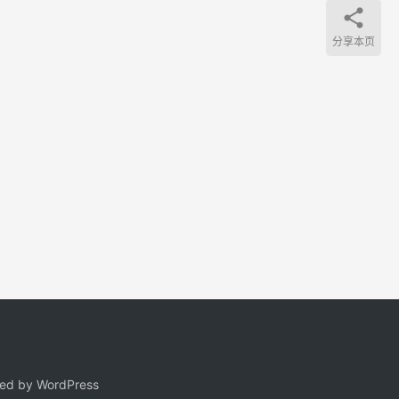
分享本页
ed by WordPress