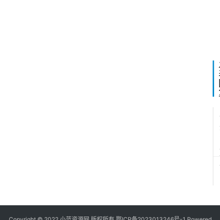
2
1
1
Copyright © 2022
小蓝资源网
版权所有
鄂ICP备2023013246号-1
Powered