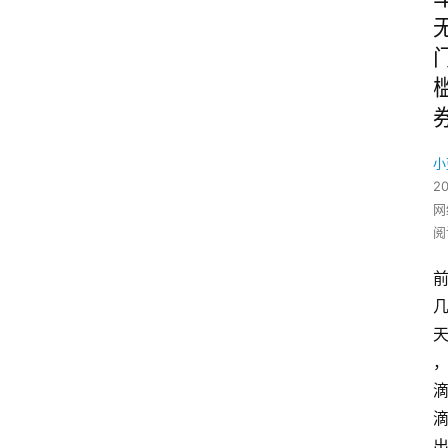
小
2
网
阅