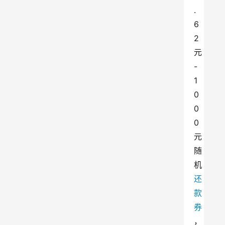
.
6
2
元
-
1
0
0
0
元
随
机
还
款
券
，