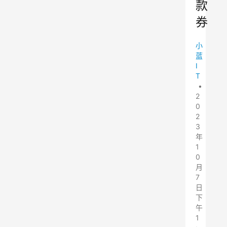
款
券
小
蓝
I
T
•
2
0
2
3
年
1
0
月
7
日
下
午
1