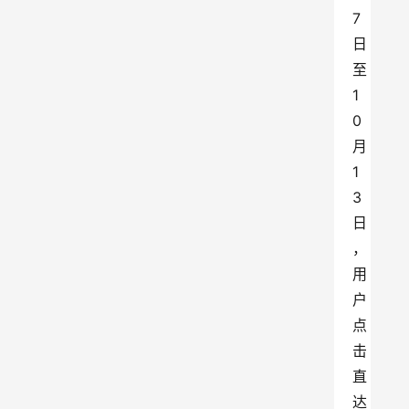
7
日
至
1
0
月
1
3
日
，
用
户
点
击
直
达