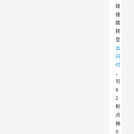
链
接
跳
转
至
云
闪
付
，
可
6
2
积
点
抽
0