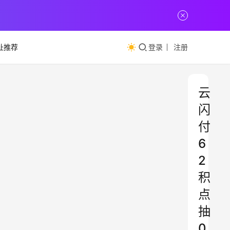
址推荐
登录
注册
云
闪
付
6
2
积
点
抽
0