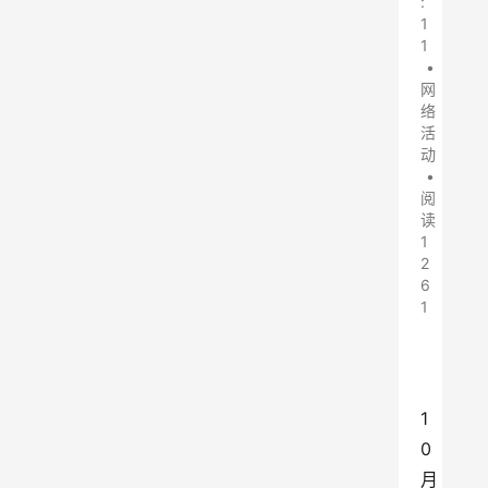
:
1
1
•
网
络
活
动
•
阅
读
1
2
6
1
1
0
月