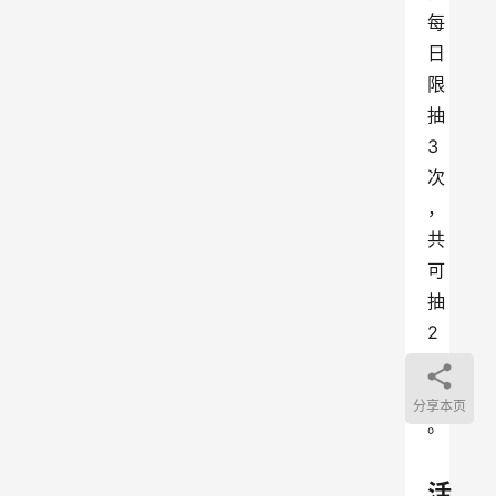
每
日
限
抽
3
次
，
共
可
抽
2
1
次
分享本页
。
活