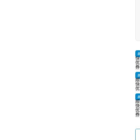
网
址
推
荐
快
优
券
顺
快
优
顺
快
优
券