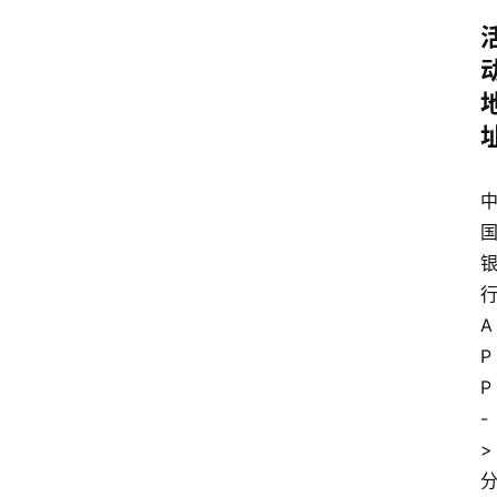
A
P
P
-
>