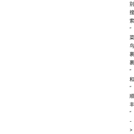
“
”
“
”
-
>