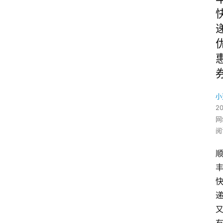
小
2
网
阅