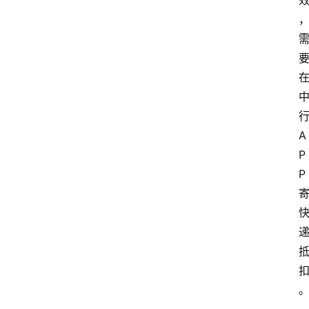
A
P
P