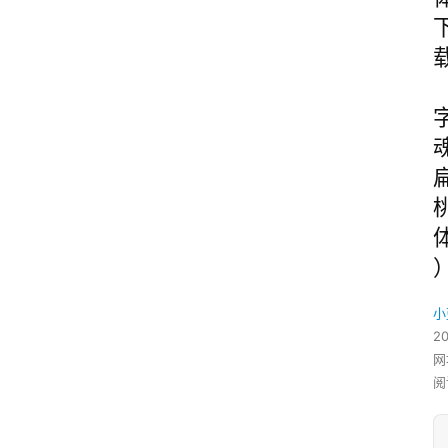
小
2
网
阅