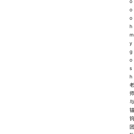
o
o
o
h
m
y
g
o
s
h 