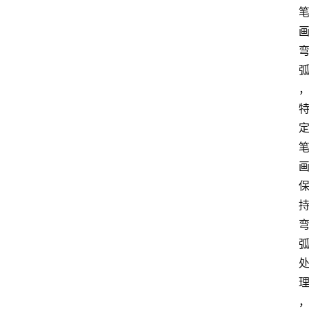
术
教
程
登录
注册
I
T
资
讯
影
视
资
源
网