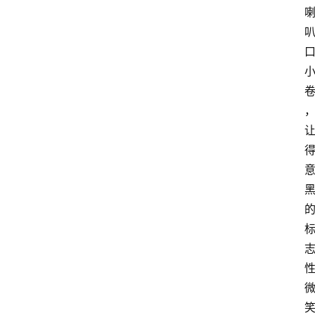
址
推
荐