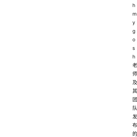
h
m
y
g
o
s
h 