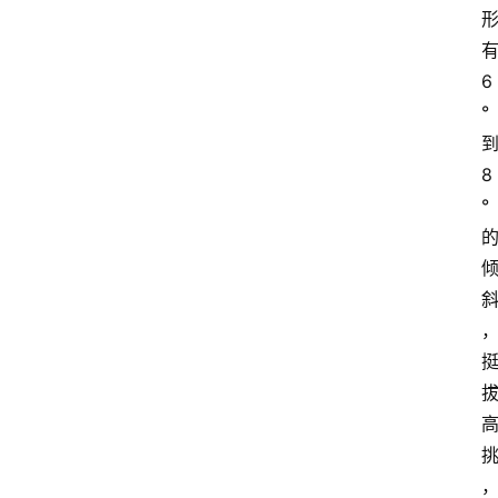
首
有
页
6
° 
到
网
8
站
源
° 
码
网
络
活
动
技