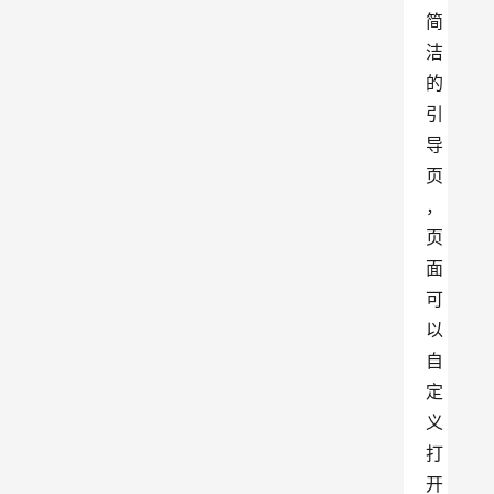
简
洁
的
引
导
页
，
页
面
可
以
自
定
义
打
开