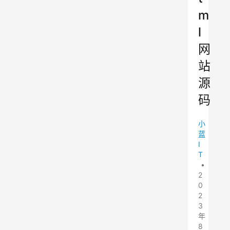
m
l
网
站
源
码
小
蓝
I
T
•
2
0
2
3
年
8