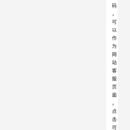
码
，
可
以
作
为
网
站
客
服
页
面
，
点
击
可