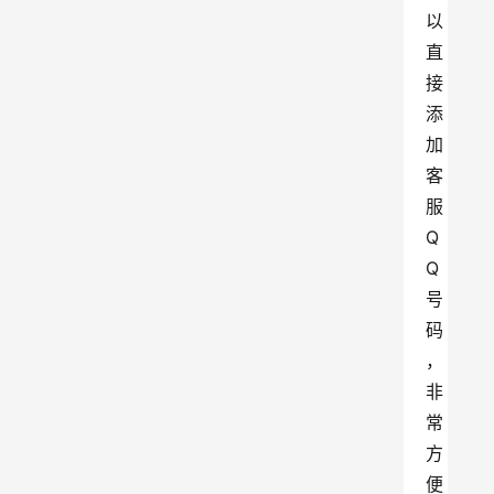
以
直
接
添
加
客
服
Q
Q
号
码
，
非
常
方
便