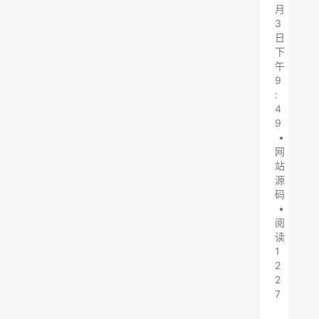
月
3
日
下
午
9
:
4
9
•
网
站
源
码
•
阅
读
1
2
2
7