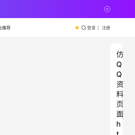
址推荐
登录
注册
仿
Q
Q
资
料
页
面
h
t