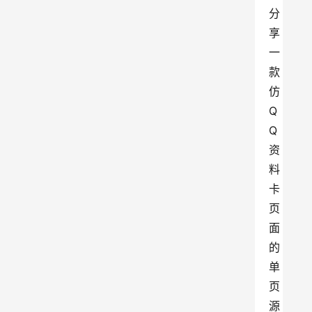
分
享
一
款
仿
Q
Q
资
料
卡
页
面
的
单
页
源