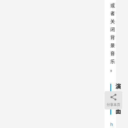
或
者
关
闭
背
景
音
乐
。
演
示
页
分享本页
面
h