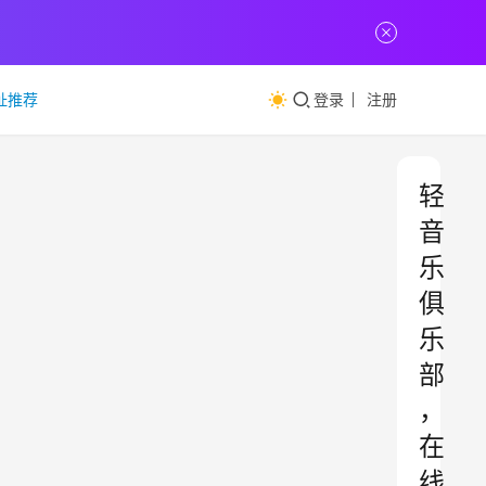
址推荐
登录
注册
轻
音
乐
俱
乐
部
，
在
线