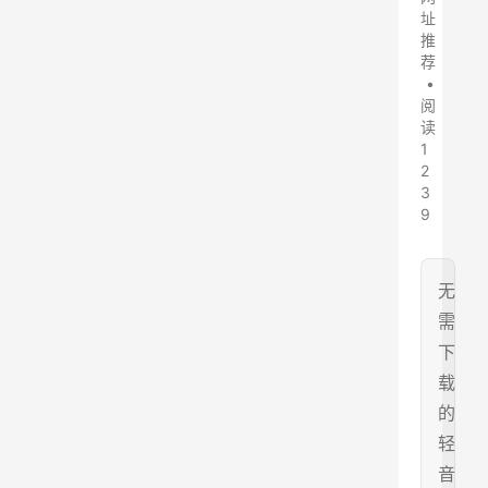
址
推
荐
•
阅
读
1
2
3
9
无
需
下
载
的
轻
音