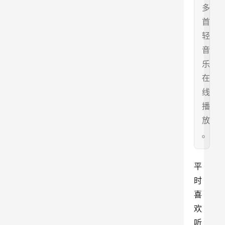
多
首
轻
音
乐
在
线
播
放
。
平
时
喜
欢
听