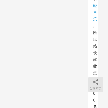
轻
音
乐
，
所
以
站
长
就
收
集
了
2
分享本页
0
0
多