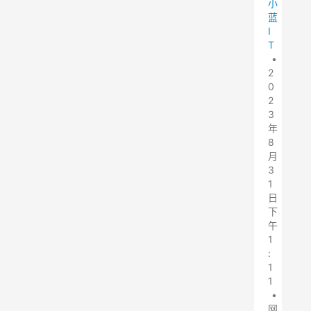
小
蓝
I
T
•
2
0
2
3
年
8
月
3
1
日
下
午
1
:
1
1
•
网