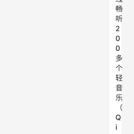
畅
听
2
0
0
多
个
轻
音
乐
（
Q
i