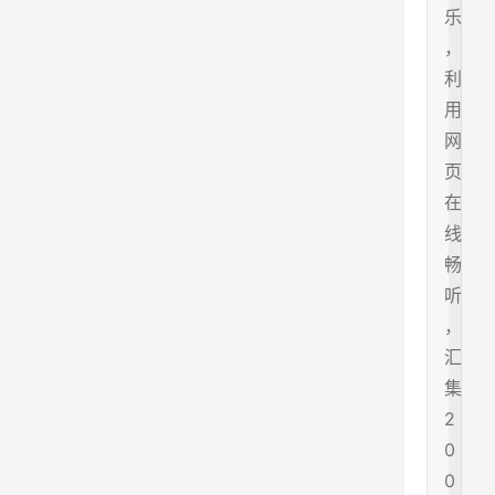
乐
，
利
用
网
页
在
线
畅
听
，
汇
集
2
0
0