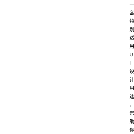
用
U
I 