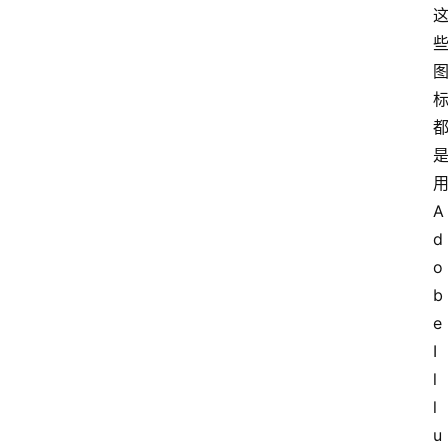
术
教
程
登录
注册
I
T
用
资
讯
A
d
o
影
b
视
e 
资
I
源
l
l
u
网