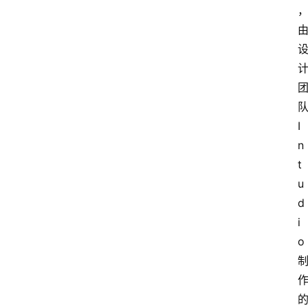
队
I
n
t
u
d
i
o 