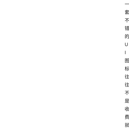
的
U
I 