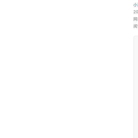
小
2
网
阅