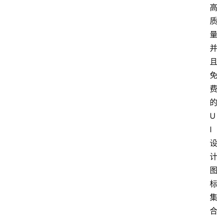
的
U
I 