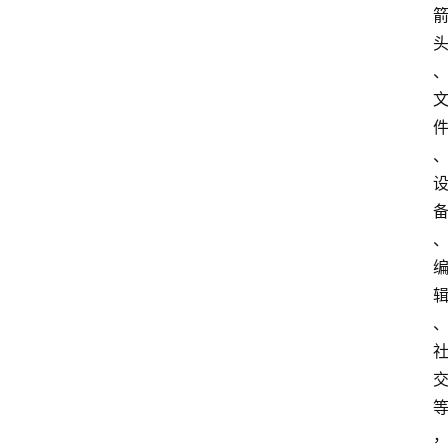
首
页
网
站
源
码
网
络
活
动
技