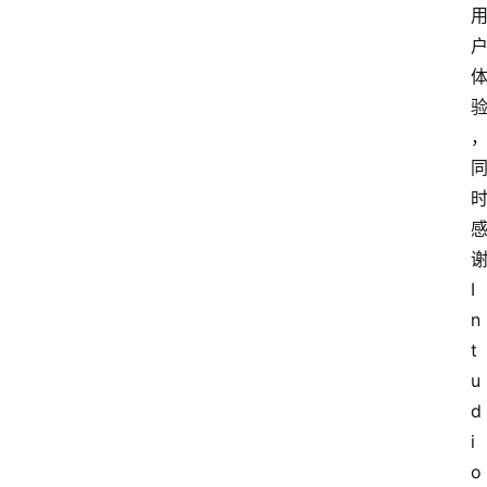
谢
I
n
t
u
d
i
o 