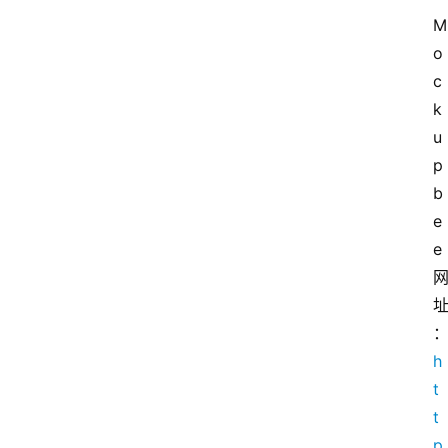
M
o
c
k
u
p
b
e
e
h
t
t
p