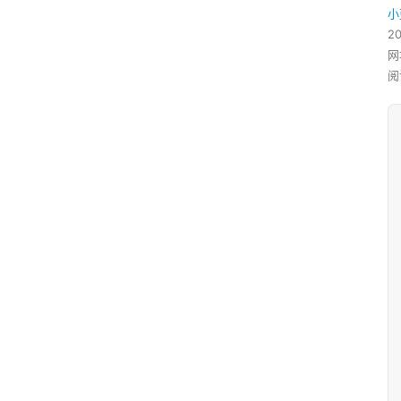
小
2
网
阅