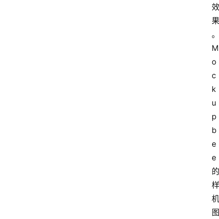
M
o
c
k
u
p
b
e
e 