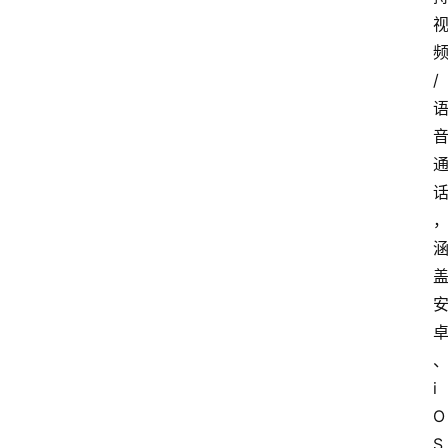
频
/ 
i
O
S