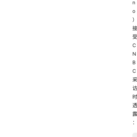
n
o
受
C
N
B
C 