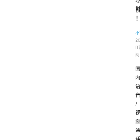
小
2
I
阅
/