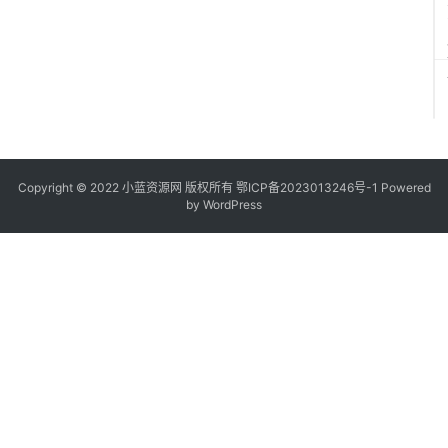
f
f
i
c
e
家
庭
版
会
员
Copyright © 2022
小蓝资源网
版权所有
鄂ICP备2023013246号-1
Powered
by WordPress