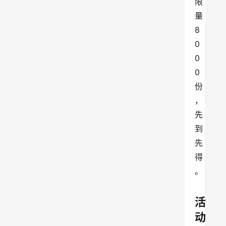
限
量
8
0
0
0
份
，
先
到
先
得
。
活
动