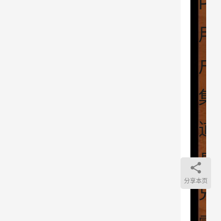
P
用
户
集
道
具
分享本页
兑