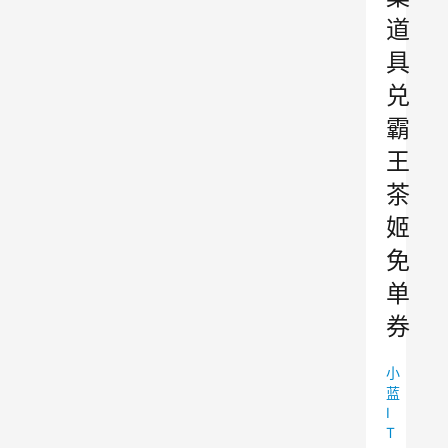
道
具
兑
霸
王
茶
姬
免
单
券
小
蓝
I
T