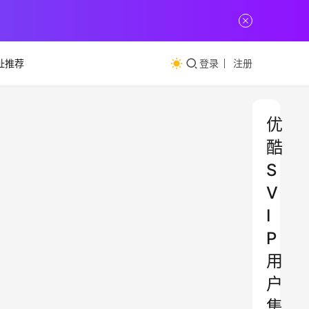
址推荐
登录
注册
优
酷
S
V
I
P
用
户
集