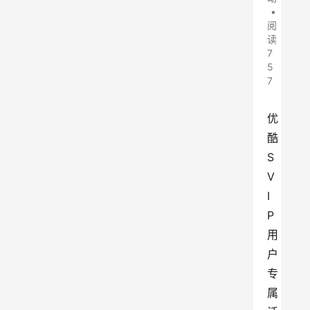
•
阅
读
7
5
7
优
酷
S
V
I
P
用
户
专
属