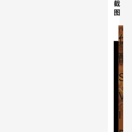
截
图
优
酷
S
V
I