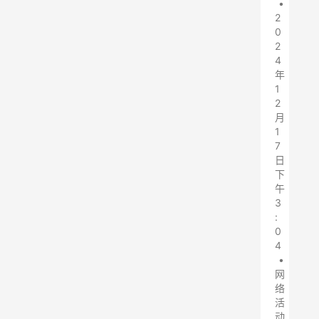
•
2
0
2
4
年
1
2
月
1
7
日
下
午
3
:
0
4
•
网
络
活
动