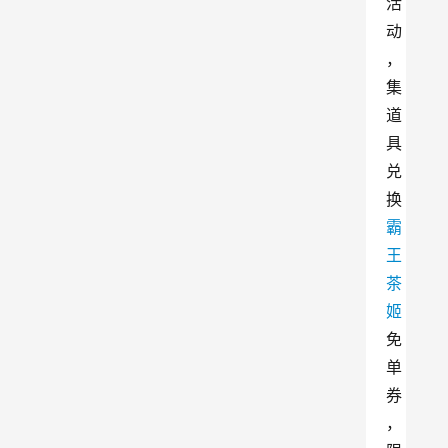
活
动
，
集
道
具
兑
换
霸
王
茶
姬
免
单
券
，