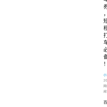
小
2
网
阅