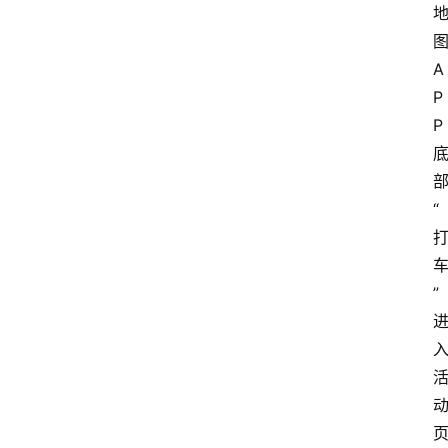
A
P
P
“
”