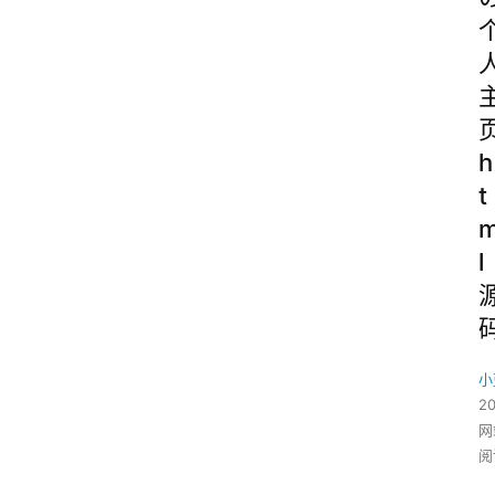
h
t
l
小
2
网
阅