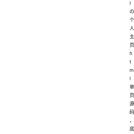
I
h
t
m
l