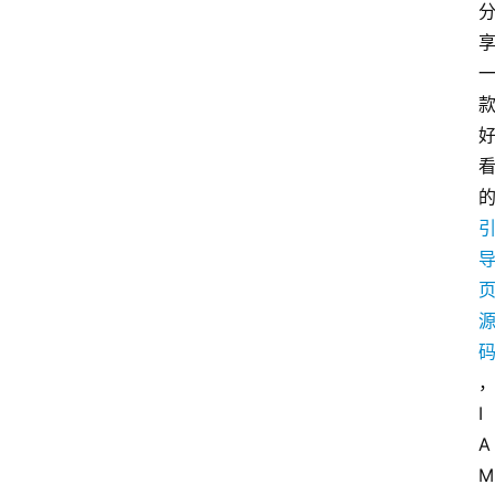
I 
A
M 