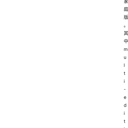
m
u
l
t
i
-
e
d
i
t