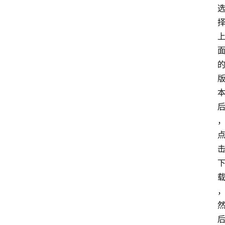
首
页
网
站
源
码
网
络
活
动
技