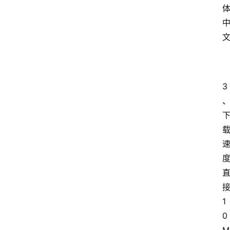
址
推
荐
3
1
0