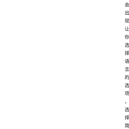
术
教
程
登录
注册
I
T
资
讯
影
视
资
源
网