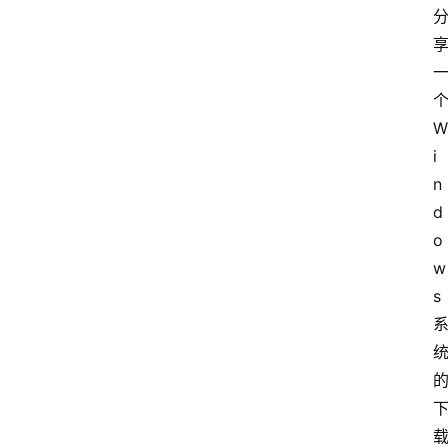
W
i
n
d
o
w
s