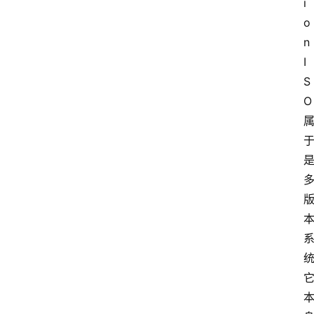
i
o
n 
I
S
O 