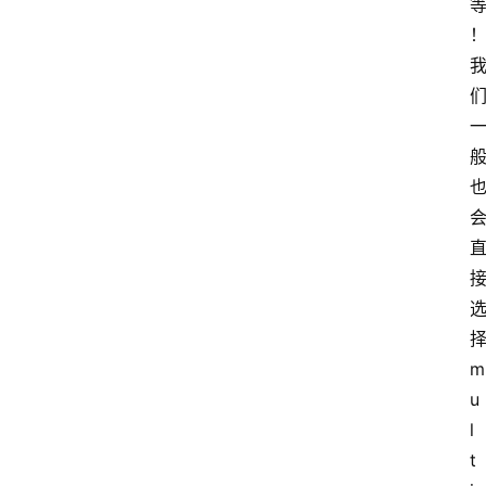
m
u
l
t