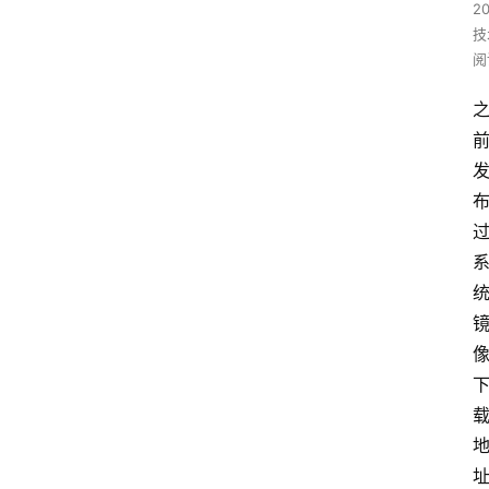
2
技
阅