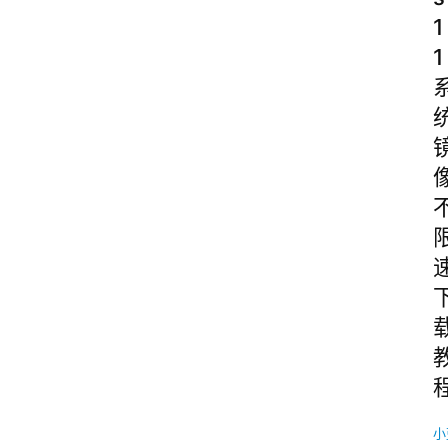
1
1
小