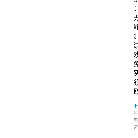
小
2
网
阅