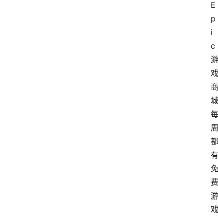
E
p
i
c