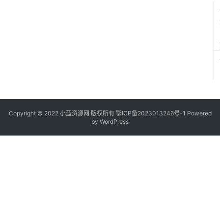
.
.
E
.
L
I
Copyright © 2022
小蓝资源网
版权所有
鄂ICP备2023013246号-1
Powered
by WordPress
E
L
E