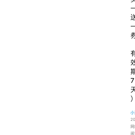
7
小
2
网
阅