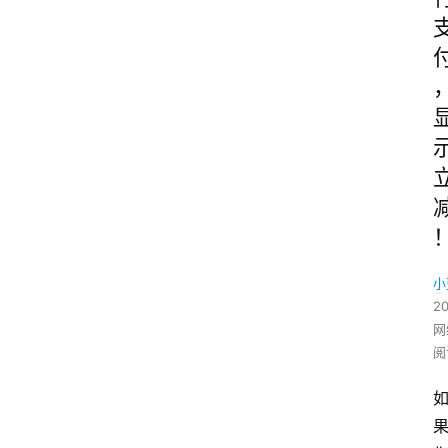
小
2
网
阅