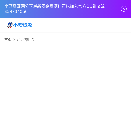
页
小蓝资源网分享最新网络资源！可以加入官方QQ群交流：
854764050
网
站
源
首页
visa信用卡
v
码
网
络
活
动
技
术
教