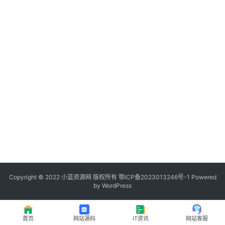
程
登录
注册
I
T
资
讯
影
视
资
源
Copyright © 2022
小蓝资源网
版权所有
鄂ICP备2023013246号-1
Powered
by WordPress
网
址
首页
网站源码
IT资讯
网站客服
推