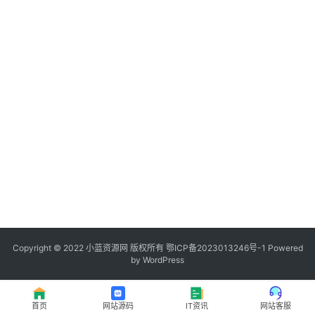
程
登录
注册
I
T
资
讯
影
视
资
源
Copyright © 2022
小蓝资源网
版权所有
鄂ICP备2023013246号-1
Powered
by WordPress
网
址
首页
网站源码
IT资讯
网站客服
推