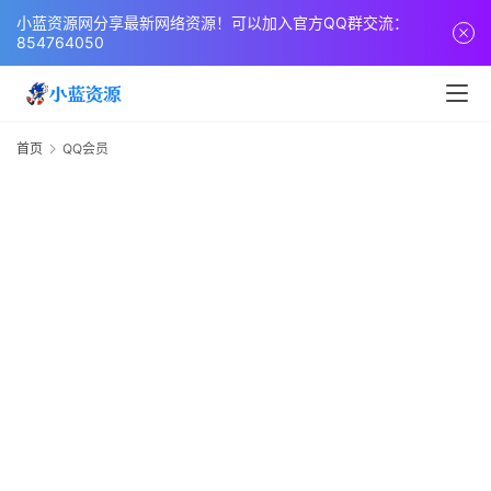
页
小蓝资源网分享最新网络资源！可以加入官方QQ群交流：
854764050
网
站
源
首页
QQ会员
码
网
络
活
动
技
术
教