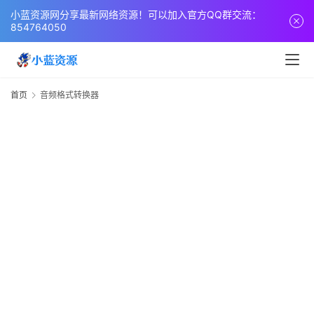
页
小蓝资源网分享最新网络资源！可以加入官方QQ群交流：
854764050
网
站
源
首页
音频格式转换器
码
网
络
活
动
技
术
教