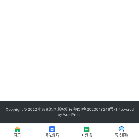
程
登录
注册
I
T
资
讯
影
视
资
源
Copyright © 2022
小蓝资源网
版权所有
鄂ICP备2023013246号-1
Powered
by WordPress
网
址
首页
网站源码
IT资讯
网站客服
推