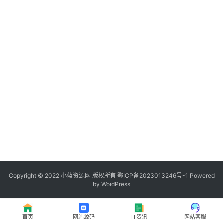
程
登录
注册
I
T
资
讯
影
视
资
源
Copyright © 2022
小蓝资源网
版权所有
鄂ICP备2023013246号-1
Powered
by WordPress
网
址
首页
网站源码
IT资讯
网站客服
推