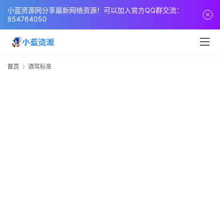
页
小蓝资源网分享最新网络资源！可以加入官方QQ群交流：
854764050
网
站
源
首页
酒驾标准
码
网
络
活
动
技
术
教