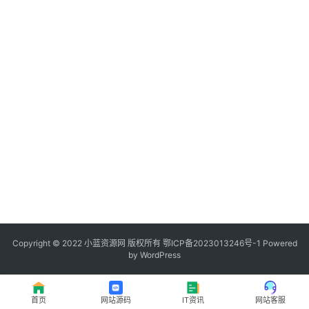
程
登录
注册
I
T
资
讯
影
视
资
源
Copyright © 2022
小蓝资源网
版权所有
鄂ICP备2023013246号-1
Powered
by WordPress
网
址
首页
网站源码
IT资讯
网站客服
推