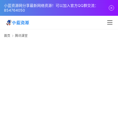
页
小蓝资源网分享最新网络资源！可以加入官方QQ群交流：
854764050
网
站
源
首页
腾讯课堂
码
网
络
活
动
技
术
教