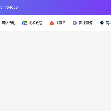
764050
网络活动
技术教程
IT资讯
影视资源
网