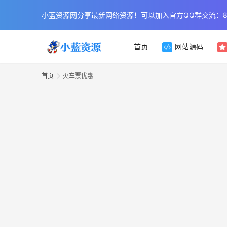
小蓝资源网分享最新网络资源！可以加入官方QQ群交流：854
首页
网站源码
首页
火车票优惠