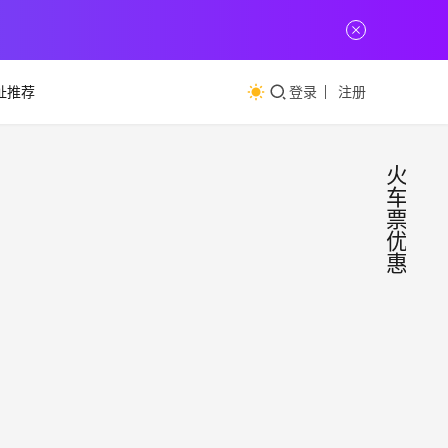
址推荐
登录
注册
火
车
票
优
惠
火车
网
络
票优
活
动
惠：
临近
飞猪
五
一，
App