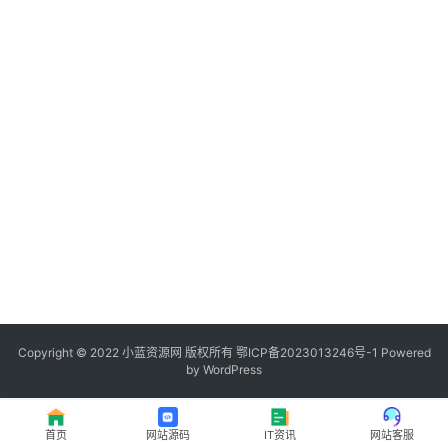
程
登录
注册
I
T
资
讯
影
视
资
源
Copyright © 2022
小蓝资源网
版权所有
鄂ICP备2023013246号-1
Powered
by WordPress
网
址
首页
网站源码
IT资讯
网站客服
推