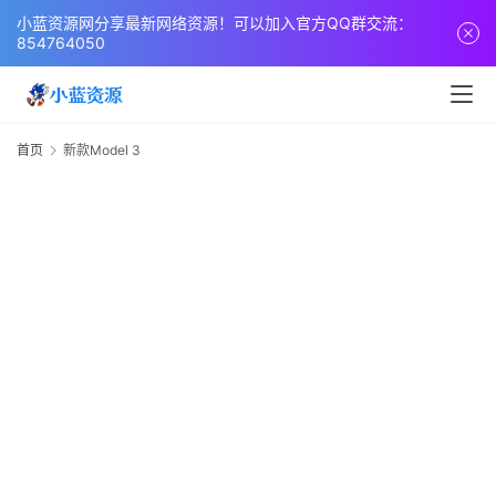
页
小蓝资源网分享最新网络资源！可以加入官方QQ群交流：
854764050
网
站
源
首页
新款Model 3
码
M
3
网
络
活
动
技
术
教