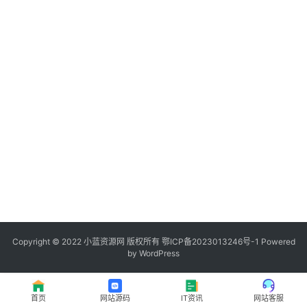
程
登录
注册
I
T
资
讯
影
视
资
源
Copyright © 2022
小蓝资源网
版权所有
鄂ICP备2023013246号-1
Powered
by WordPress
网
址
首页
网站源码
IT资讯
网站客服
推