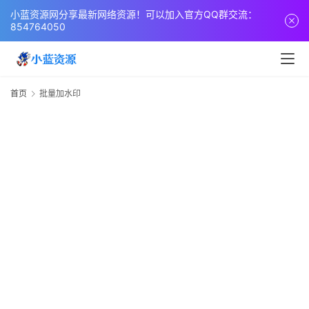
页
小蓝资源网分享最新网络资源！可以加入官方QQ群交流：
854764050
网
站
源
首页
批量加水印
码
网
络
活
动
技
术
教