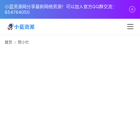
页
小蓝资源网分享最新网络资源！可以加入官方QQ群交流：
854764050
网
站
源
首页
帮小忙
码
网
络
活
动
技
术
教