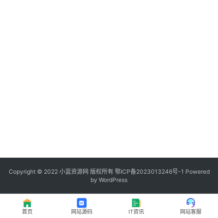
程
登录
注册
I
T
资
讯
影
视
资
源
Copyright © 2022
小蓝资源网
版权所有
鄂ICP备2023013246号-1
Powered
by WordPress
网
址
首页
网站源码
IT资讯
网站客服
推