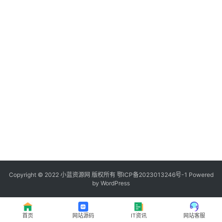
程
登录
注册
I
T
资
讯
影
视
资
源
Copyright © 2022
小蓝资源网
版权所有
鄂ICP备2023013246号-1
Powered
by WordPress
网
址
首页
网站源码
IT资讯
网站客服
推