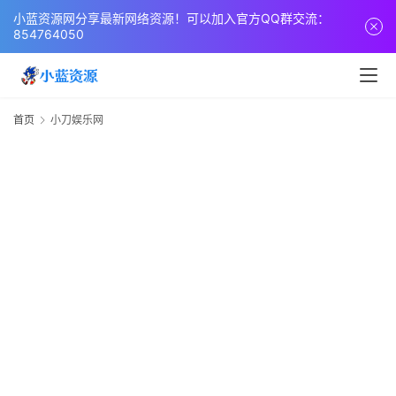
页
小蓝资源网分享最新网络资源！可以加入官方QQ群交流：
854764050
网
站
源
首页
小刀娱乐网
码
网
络
活
动
技
术
教