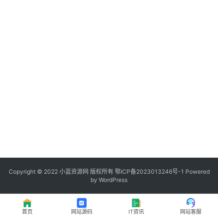
程
登录
注册
I
T
资
讯
影
视
资
源
Copyright © 2022
小蓝资源网
版权所有
鄂ICP备2023013246号-1
Powered
by WordPress
网
址
首页
网站源码
IT资讯
网站客服
推