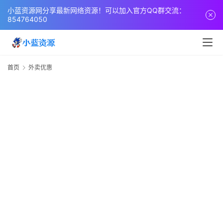
页
小蓝资源网分享最新网络资源！可以加入官方QQ群交流：
854764050
网
站
源
首页
外卖优惠
码
网
络
活
动
技
术
教