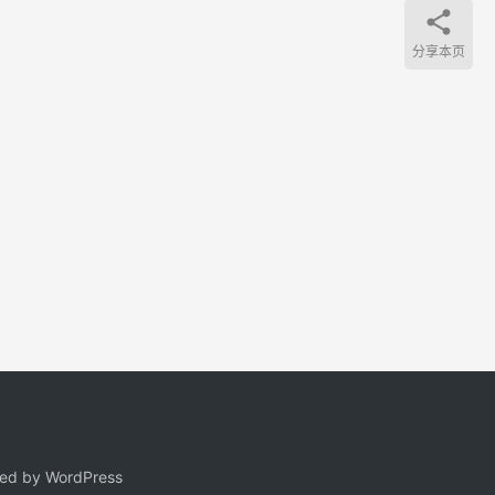
页面
提示
分享本页
完…
ed by WordPress