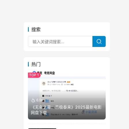
搜索
热门
6.9K
《无名之辈：否极泰来》2025最新电影
网盘下载