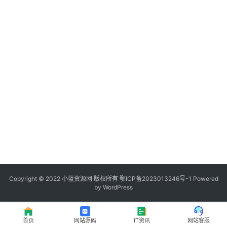
程
登录
注册
I
T
资
讯
影
视
资
源
Copyright © 2022
小蓝资源网
版权所有
鄂ICP备2023013246号-1
Powered
by WordPress
网
址
首页
网站源码
IT资讯
网站客服
推