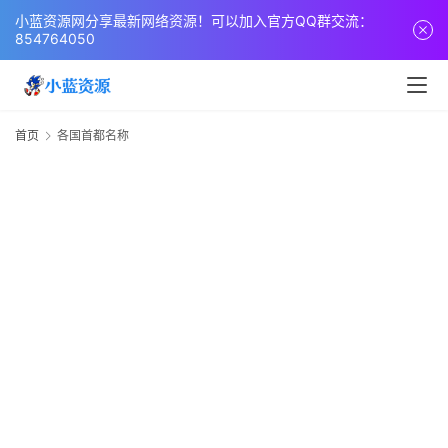
页
小蓝资源网分享最新网络资源！可以加入官方QQ群交流：
854764050
网
站
源
首页
各国首都名称
码
网
络
活
动
技
术
教