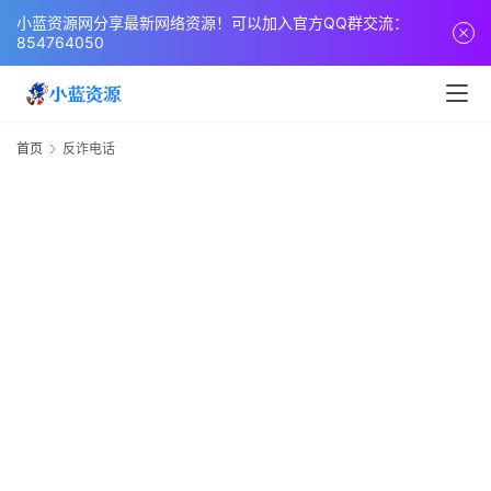
页
小蓝资源网分享最新网络资源！可以加入官方QQ群交流：
854764050
网
站
源
首页
反诈电话
码
网
络
活
动
技
术
教