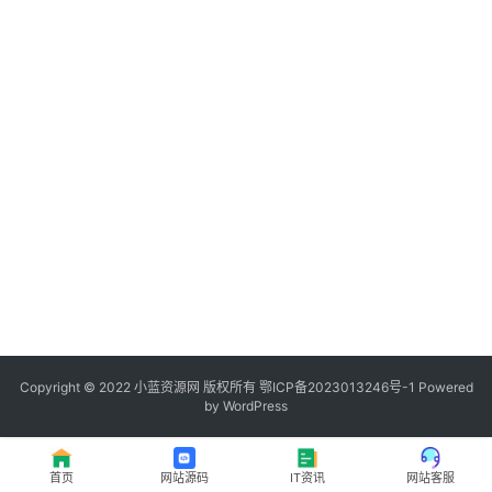
程
登录
注册
I
T
资
讯
影
视
资
源
Copyright © 2022
小蓝资源网
版权所有
鄂ICP备2023013246号-1
Powered
by WordPress
网
址
首页
网站源码
IT资讯
网站客服
推