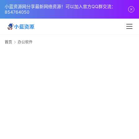
页
小蓝资源网分享最新网络资源！可以加入官方QQ群交流：
854764050
网
站
源
首页
办公软件
码
网
络
活
动
技
术
教