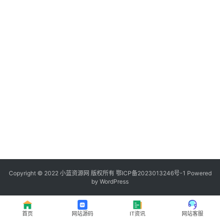
程
登录
注册
I
T
资
讯
影
视
资
源
Copyright © 2022
小蓝资源网
版权所有
鄂ICP备2023013246号-1
Powered
by WordPress
网
址
首页
网站源码
IT资讯
网站客服
推