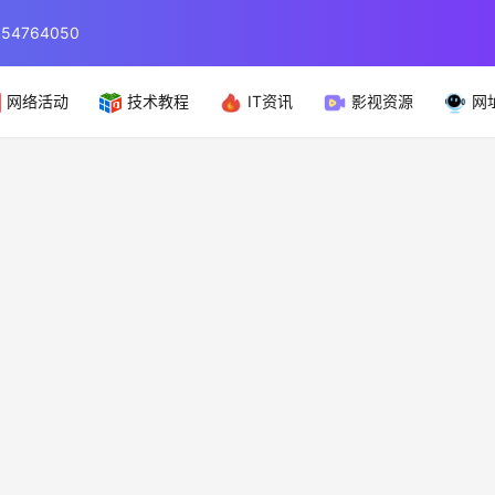
764050
网络活动
技术教程
IT资讯
影视资源
网