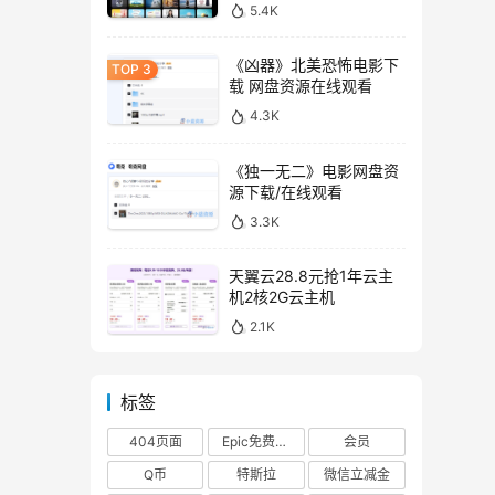
5.4K
《凶器》北美恐怖电影下
载 网盘资源在线观看
4.3K
《独一无二》电影网盘资
源下载/在线观看
3.3K
天翼云28.8元抢1年云主
机2核2G云主机
2.1K
标签
404页面
Epic免费游戏
会员
Q币
特斯拉
微信立减金