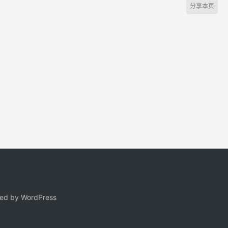
分享本页
箱，
刚推
出时
主要
提…
ed by WordPress