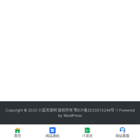
程
登录
注册
I
T
资
讯
影
视
资
源
Copyright © 2022
小蓝资源网
版权所有
鄂ICP备2023013246号-1
Powered
by WordPress
网
址
首页
网站源码
IT资讯
网站客服
推