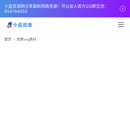
页
小蓝资源网分享最新网络资源！可以加入官方QQ群交流：
854764050
网
站
源
首页
免费svg素材
码
s
网
络
活
动
技
术
教