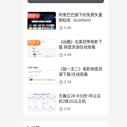
阿里巴巴旗下的免费矢量
图标库（iconfont）
5.4K
《凶器》北美恐怖电影下
载 网盘资源在线观看
4.3K
《独一无二》电影网盘资
源下载/在线观看
3.3K
天翼云28.8元抢1年云主
机2核2G云主机
2.1K