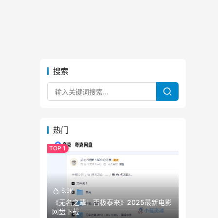
搜索
热门
6.9K
《无名之辈：否极泰来》2025最新电影
网盘下载