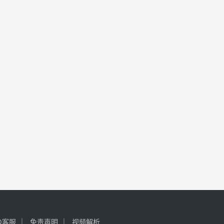
Q客服
免责声明
视频解析