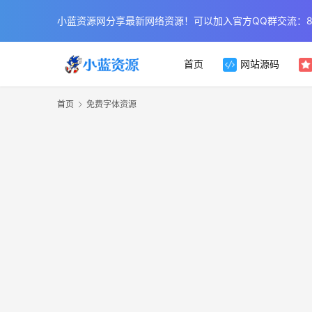
小蓝资源网分享最新网络资源！可以加入官方QQ群交流：854
首页
网站源码
首页
免费字体资源