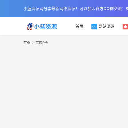
小蓝资源网分享最新网络资源！可以加入官方QQ群交流：854
首页
网站源码
首页
京东E卡