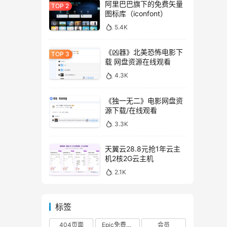
阿里巴巴旗下的免费矢量
图标库（iconfont）
5.4K
《凶器》北美恐怖电影下
载 网盘资源在线观看
4.3K
《独一无二》电影网盘资
源下载/在线观看
3.3K
天翼云28.8元抢1年云主
机2核2G云主机
2.1K
标签
404页面
Epic免费游戏
会员