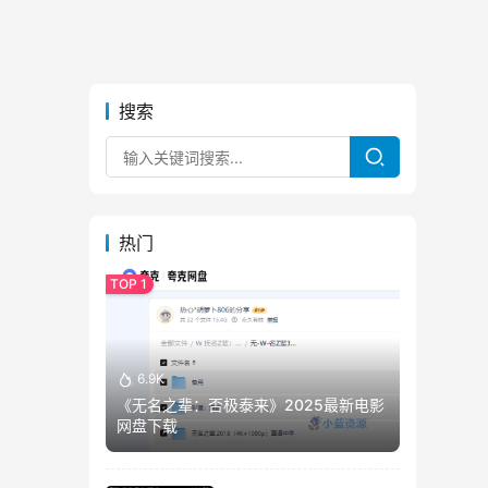
搜索
热门
6.9K
《无名之辈：否极泰来》2025最新电影
网盘下载