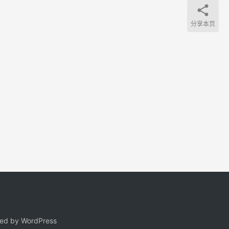
1日
——
分享本页
ed by WordPress