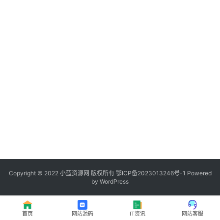
程
登录
注册
I
T
资
讯
影
视
资
源
Copyright © 2022
小蓝资源网
版权所有
鄂ICP备2023013246号-1
Powered
by WordPress
网
址
首页
网站源码
IT资讯
网站客服
推