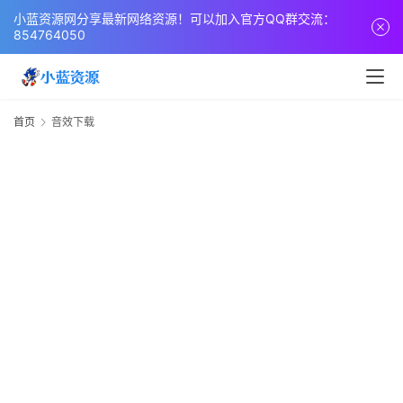
页
小蓝资源网分享最新网络资源！可以加入官方QQ群交流：
854764050
网
站
源
首页
音效下载
码
网
络
活
动
技
术
教