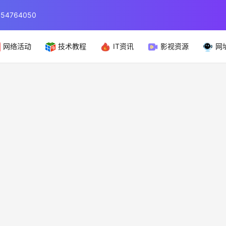
764050
网络活动
技术教程
IT资讯
影视资源
网