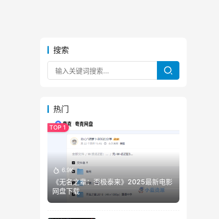
搜索
热门
6.9K
《无名之辈：否极泰来》2025最新电影
网盘下载